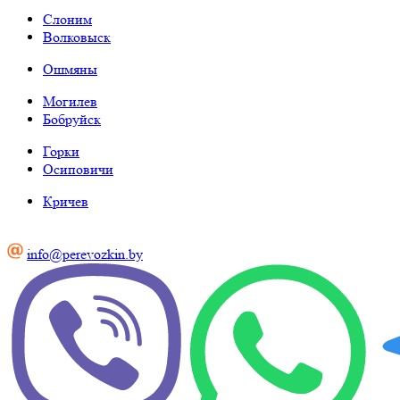
Слоним
Волковыск
Ошмяны
Могилев
Бобруйск
Горки
Осиповичи
Кричев
info@perevozkin.by