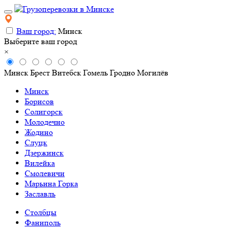
Ваш город:
Минск
Выберите ваш город
×
Минск
Брест
Витебск
Гомель
Гродно
Могилёв
Минск
Борисов
Солигорск
Молодечно
Жодино
Слуцк
Дзержинск
Вилейка
Смолевичи
Марьина Горка
Заславль
Столбцы
Фаниполь