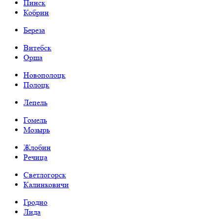
Пинск
Кобрин
Береза
Витебск
Орша
Новополоцк
Полоцк
Лепель
Гомель
Мозырь
Жлобин
Речица
Светлогорск
Калинковичи
Гродно
Лида