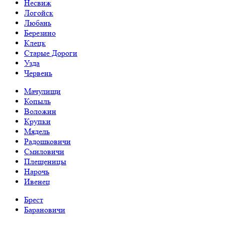
Несвиж
Логойск
Любань
Березино
Клецк
Старые Дороги
Узда
Червень
Мачулищи
Копыль
Воложин
Крупки
Мядель
Радошковичи
Смиловичи
Плещеницы
Нарочь
Ивенец
Брест
Барановичи