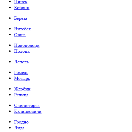
Пинск
Кобрин
Береза
Витебск
Орша
Новополоцк
Полоцк
Лепель
Гомель
Мозырь
Жлобин
Речица
Светлогорск
Калинковичи
Гродно
Лида