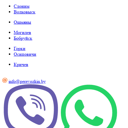
Слоним
Волковыск
Ошмяны
Могилев
Бобруйск
Горки
Осиповичи
Кричев
info@perevozkin.by