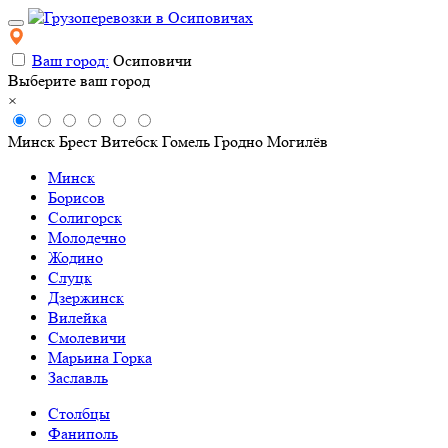
Ваш город:
Осиповичи
Выберите ваш город
×
Минск
Брест
Витебск
Гомель
Гродно
Могилёв
Минск
Борисов
Солигорск
Молодечно
Жодино
Слуцк
Дзержинск
Вилейка
Смолевичи
Марьина Горка
Заславль
Столбцы
Фаниполь