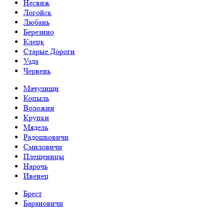
Несвиж
Логойск
Любань
Березино
Клецк
Старые Дороги
Узда
Червень
Мачулищи
Копыль
Воложин
Крупки
Мядель
Радошковичи
Смиловичи
Плещеницы
Нарочь
Ивенец
Брест
Барановичи