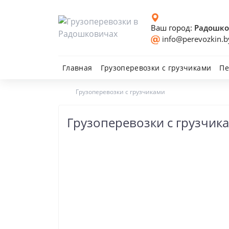
Ваш город:
Радошко
info@perevozkin.b
Главная
Грузоперевозки с грузчиками
Пе
Грузоперевозки с грузчиками
Минск
Борисов
Грузоперевозки с грузчик
Солигорск
Молодечно
Жодино
Слуцк
Дзержинск
Вилейка