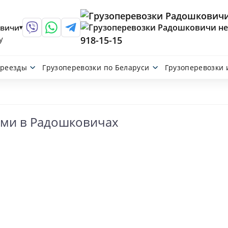
вичи
y
918-15-15
реезды
Грузоперевозки по Беларуси
Грузоперевозки 
Столбцы
Мачулищи
Фаниполь
Копыль
ами в Радошковичах
Несвиж
Воложин
Логойск
Крупки
Любань
Мядель
Березино
Радошковичи
Клецк
Смиловичи
Старые Дороги
Плещеницы